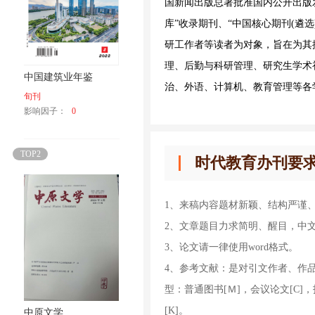
国新闻出版总署批准国内公开出版发行的专
库”收录期刊、“中国核心期刊(遴
研工作者等读者为对象，旨在为其
理、后勤与科研管理、研究生学术
中国建筑业年鉴
治、外语、计算机、教育管理等各
旬刊
影响因子：
0
TOP2
时代教育办刊要
1、来稿内容题材新颖、结构严谨
2、文章题目力求简明、醒目，中文文
3、论文请一律使用word格式。
4、参考文献：是对引文作者、作
型：普通图书[Ｍ]，会议论文[C]，报
[K]。
中原文学