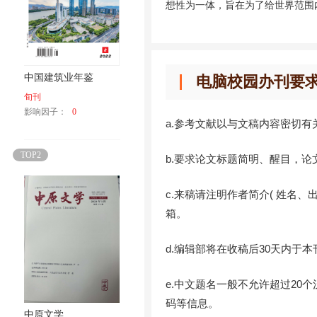
想性为一体，旨在为了给世界范围
中国建筑业年鉴
电脑校园办刊要
旬刊
影响因子：
0
a.参考文献以与文稿内容密切
TOP2
b.要求论文标题简明、醒目，论
c.来稿请注明作者简介( 姓名
箱。
d.编辑部将在收稿后30天内于
e.中文题名一般不允许超过2
码等信息。
中原文学