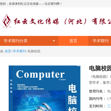
您好，欢迎来到红云文化传媒——论文期刊网！
学术期刊分类
首页
学术期刊
首页
>
学术期刊
>
电脑校园
电脑校
《电脑校园》
荣学术，集学
不同方向问题
曾用刊名：
电
国内刊号：
CN
见刊时间：
三