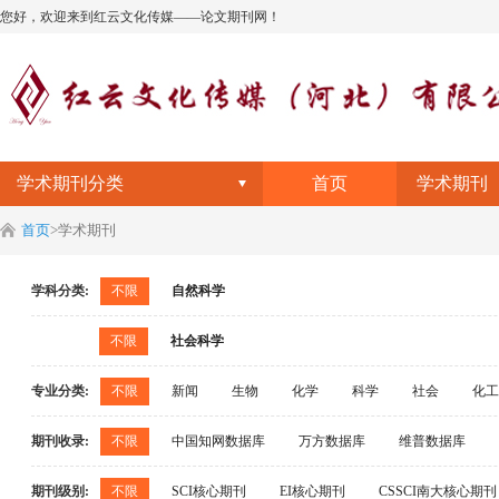
您好，欢迎来到红云文化传媒——论文期刊网！
学术期刊分类
首页
学术期刊
首页
>
学术期刊
学科分类:
不限
自然科学
医药卫生
护理学
医学综合
妇产科
不限
社会科学
中药学
药学
呼吸科
心血管疾病
临
教育综合
综合教育
学前教育
初等教育
内分泌
皮肤病与性病
感染及传染病
军事
专业分类:
不限
新闻
生物
化学
科学
社会
化工
文学艺术
文史哲综合
文艺理论
中国文学
基础科学
基础科学综合
地质学
生物学
文学
水利
电力
农业
机械
工业
外国语言文字
中国语言文字
哲学
逻辑学
期刊收录:
不限
中国知网数据库
万方数据库
维普数据库
自然地理学和测绘学
自然科学理论与方法
非
美术书法雕塑与摄影
戏剧电影与电视艺术
中
石油
计算机
公安
宗教
哲学
工业
工业综合
化学
水利水电工程
中文社会科学引文索引（CSSCI 南大核心期刊）含扩展
期刊级别:
不限
SCI核心期刊
EI核心期刊
CSSCI南大核心期刊