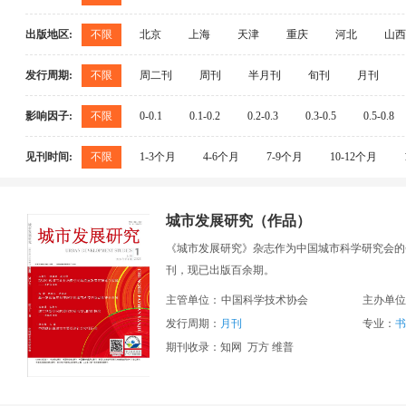
社科综合
中国共产党
马克思主义
政治学
材料科学
矿业工程
一般服务业
一般化学
中国学术期刊综合评价数据库（CAJCED）
中国学
政治军事法律综合
法理法史
军事
公安
安全科学与灾害防治
出版地区:
不限
北京
上海
天津
重庆
河北
山西
社会科学理论与方法
社会学及统计学
人才学
中文科技期刊数据库
中国人文社会科学核心期刊（
农业科技
农业综合
农业基础科学
农业工
广东
海南
四川
贵州
云南
陕西
信息技术
电子信息科学综合
无线电电子学
发行周期:
不限
周二刊
周刊
半月刊
旬刊
月刊
蚕蜂与野生动物保护
俄罗斯文摘杂志（AJ of VINITI）
德国数学文摘（Z
图书情报与数字图书馆
档案及博物馆
新闻与
工程技术
工程技术综合
核科学技术
新能
美国剑桥科学文摘（自然科学）（CSA）
荷兰医学
影响因子:
不限
0-0.1
0.1-0.2
0.2-0.3
0.3-0.5
0.5-0.8
经济管理
经济与管理综合
农业经济
工业
工业通用技术及设备
武器工业与军事技术
经济体制改革
财政与税收
审计
会计
见刊时间:
不限
1-3个月
4-6个月
7-9个月
10-12个月
宏观经济管理与可持续发展
经济理论及经济思想史
城市发展研究（作品）
《城市发展研究》杂志作为中国城市科学研究会的会刊
刊，现已出版百余期。
主管单位：
中国科学技术协会
主办单位
发行周期：
月刊
专业：
书
期刊收录：知网 万方 维普