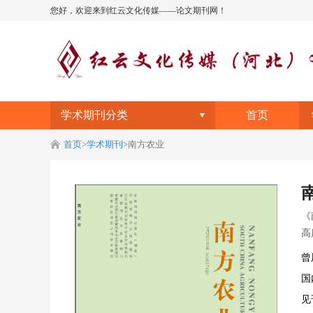
您好，欢迎来到红云文化传媒——论文期刊网！
学术期刊分类
首页
首页
>
学术期刊
>
南方农业
《
高
曾
国
见