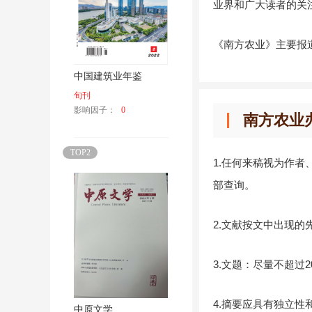
业界和广大读者的关
《南方农业》主要报
中国建筑业年鉴
旬刊
影响因子：
0
南方农业
TOP2
1.任何来稿视为作
部查询。
2.文献按文中出现
3.文题：尽量不超过
4.摘要应具有独立
中原文学