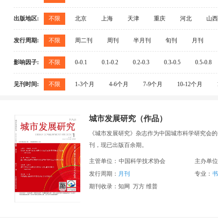
社科综合
中国共产党
马克思主义
政治学
材料科学
矿业工程
一般服务业
一般化学
中国学术期刊综合评价数据库（CAJCED）
中国学
政治军事法律综合
法理法史
军事
公安
安全科学与灾害防治
出版地区:
不限
北京
上海
天津
重庆
河北
山西
社会科学理论与方法
社会学及统计学
人才学
中文科技期刊数据库
中国人文社会科学核心期刊（
农业科技
农业综合
农业基础科学
农业工
广东
海南
四川
贵州
云南
陕西
信息技术
电子信息科学综合
无线电电子学
发行周期:
不限
周二刊
周刊
半月刊
旬刊
月刊
蚕蜂与野生动物保护
俄罗斯文摘杂志（AJ of VINITI）
德国数学文摘（Z
图书情报与数字图书馆
档案及博物馆
新闻与
工程技术
工程技术综合
核科学技术
新能
美国剑桥科学文摘（自然科学）（CSA）
荷兰医学
影响因子:
不限
0-0.1
0.1-0.2
0.2-0.3
0.3-0.5
0.5-0.8
经济管理
经济与管理综合
农业经济
工业
工业通用技术及设备
武器工业与军事技术
经济体制改革
财政与税收
审计
会计
见刊时间:
不限
1-3个月
4-6个月
7-9个月
10-12个月
宏观经济管理与可持续发展
经济理论及经济思想史
城市发展研究（作品）
《城市发展研究》杂志作为中国城市科学研究会的会刊
刊，现已出版百余期。
主管单位：
中国科学技术协会
主办单位
发行周期：
月刊
专业：
书
期刊收录：知网 万方 维普