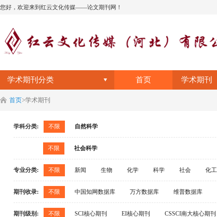
您好，欢迎来到红云文化传媒——论文期刊网！
学术期刊分类
首页
学术期刊
首页
>
学术期刊
学科分类:
不限
自然科学
医药卫生
护理学
医学综合
妇产科
不限
社会科学
中药学
药学
呼吸科
心血管疾病
临
教育综合
综合教育
学前教育
初等教育
内分泌
皮肤病与性病
感染及传染病
军事
专业分类:
不限
新闻
生物
化学
科学
社会
化工
文学艺术
文史哲综合
文艺理论
中国文学
基础科学
基础科学综合
地质学
生物学
文学
水利
电力
农业
机械
工业
外国语言文字
中国语言文字
哲学
逻辑学
期刊收录:
不限
中国知网数据库
万方数据库
维普数据库
自然地理学和测绘学
自然科学理论与方法
非
美术书法雕塑与摄影
戏剧电影与电视艺术
中
石油
计算机
公安
宗教
哲学
工业
工业综合
化学
水利水电工程
中文社会科学引文索引（CSSCI 南大核心期刊）含扩展
期刊级别:
不限
SCI核心期刊
EI核心期刊
CSSCI南大核心期刊